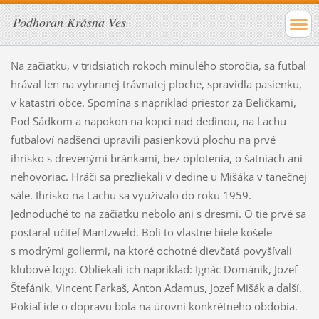
Podhoran Krásna Ves
Na začiatku, v tridsiatich rokoch minulého storočia, sa futbal
hrával len na vybranej trávnatej ploche, spravidla pasienku,
v katastri obce. Spomína s napríklad priestor za Beličkami,
Pod Sádkom a napokon na kopci nad dedinou, na Lachu
futbaloví nadšenci upravili pasienkovú plochu na prvé
ihrisko s drevenými bránkami, bez oplotenia, o šatniach ani
nehovoriac. Hráči sa prezliekali v dedine u Mišáka v tanečnej
sále. Ihrisko na Lachu sa využívalo do roku 1959.
Jednoduché to na začiatku nebolo ani s dresmi. O tie prvé sa
postaral učiteľ Mantzweld. Boli to vlastne biele košele
s modrými goliermi, na ktoré ochotné dievčatá povyšívali
klubové logo. Obliekali ich napríklad: Ignác Dománik, Jozef
Štefánik, Vincent Farkaš, Anton Adamus, Jozef Mišák a ďalší.
Pokiaľ ide o dopravu bola na úrovni konkrétneho obdobia.