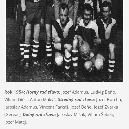
Rok 1954:
Horný rad zľava:
Jozef Adamus, Ludvig Beňo,
Viliam Giéci, Anton Makýš,
Stredný rad zľava:
Jozef Borcha,
Jaroslav Adamus, Vincent Farkaš, Jozef Beňo, Jozef Zvarka
(Gervas),
Dolný rad zľava:
Jaroslav Mišák, Viliam Šebeň,
Jozef Matej.