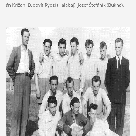
Ján Križan, Ľudovít Rýdzi (Halabaj), Jozef Štefánik (Bukna).