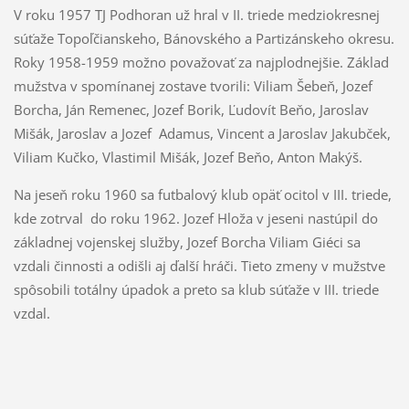
V roku 1957 TJ Podhoran už hral v II. triede medziokresnej
súťaže Topoľčianskeho, Bánovského a Partizánskeho okresu.
Roky 1958-1959 možno považovať za najplodnejšie. Základ
mužstva v spomínanej zostave tvorili: Viliam Šebeň, Jozef
Borcha, Ján Remenec, Jozef Borik, Ľudovít Beňo, Jaroslav
Mišák, Jaroslav a Jozef Adamus, Vincent a Jaroslav Jakubček,
Viliam Kučko, Vlastimil Mišák, Jozef Beňo, Anton Makýš.
Na jeseň roku 1960 sa futbalový klub opäť ocitol v III. triede,
kde zotrval do roku 1962. Jozef Hloža v jeseni nastúpil do
základnej vojenskej služby, Jozef Borcha Viliam Giéci sa
vzdali činnosti a odišli aj ďalší hráči. Tieto zmeny v mužstve
spôsobili totálny úpadok a preto sa klub súťaže v III. triede
vzdal.