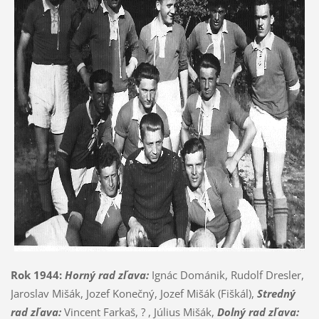
Rok 1944:
Horný rad zľava:
Ignác Dománik, Rudolf Dresler,
Jaroslav Mišák, Jozef Konečný, Jozef Mišák (Fiškál),
Stredný
rad zľava:
Vincent Farkaš, ? , Július Mišák,
Dolný rad zľava: