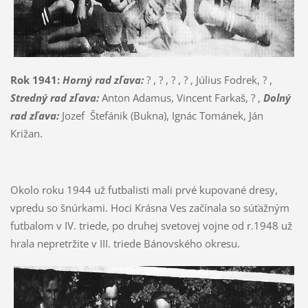
Rok 1941:
Horný rad zľava:
? , ? , ? , ? , Július Fodrek, ? ,
Stredný rad zľava:
Anton Adamus, Vincent Farkaš, ? ,
Dolný
rad zľava:
Jozef Štefánik (Bukna), Ignác Tománek, Ján
Križan.
Okolo roku 1944 už futbalisti mali prvé kupované dresy,
vpredu so šnúrkami. Hoci Krásna Ves začínala so súťažným
futbalom v IV. triede, po druhej svetovej vojne od r.1948 už
hrala nepretržite v III. triede Bánovského okresu.