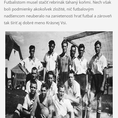
Futbalistom musel stačiť rebrinák ťahaný koňmi. Nech však
boli podmienky akokoľvek zložité, nič futbalovým
nadšencom neuberalo na zanietenosti hrať futbal a zároveň
tak šíriť aj dobré meno Krásnej Vsi.