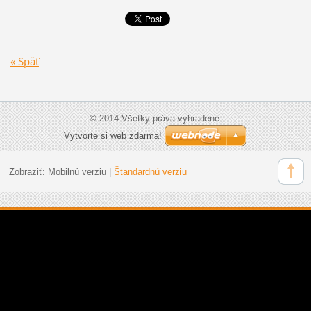
« Späť
© 2014 Všetky práva vyhradené.
Vytvorte si web zdarma!
Zobraziť:
Mobilnú verziu
|
Štandardnú verziu